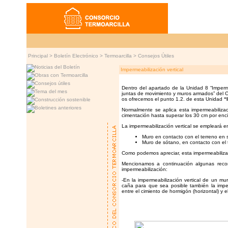
Principal >
Boletín Electrónico
>
Termoarcilla
>
Consejos Útiles
Impermeabilización vertical
Dentro del apartado de la Unidad 8 “Imperm
juntas de movimiento y muros armados” del C
os ofrecemos el punto 1.2. de esta Unidad
“
Normalmente se aplica esta impermeabilizac
cimentación hasta superar los 30 cm por enci
La impermeabilización vertical se empleará e
Muro en contacto con el terreno en 
Muro de sótano, en contacto con el t
Como podemos apreciar, esta impermeabilizaci
Mencionamos a continuación algunas reco
impermeabilización:
-En la impermeabilización vertical de un mu
caña para que sea posible también la imper
entre el cimiento de hormigón (horizontal) y e