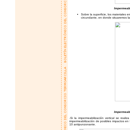
Impermeabi
Sobre la superficie, los materiales 
circundante, en donde situaremos l
Impermeabi
-Si la impermeabilización vertical se rea
impermeabilización de posibles impactos en l
10 antipunzonante.