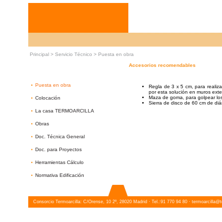
Principal >
Servicio Técnico
>
Puesta en obra
Accesorios recomendables
·
Puesta en obra
Regla de 3 x 5 cm, para realiz
por esta solución en muros exte
·
Maza de goma, para golpear los 
Colocación
Sierra de disco de 60 cm de diá
·
La casa TERMOARCILLA
·
Obras
·
Doc. Técnica General
·
Doc. para Proyectos
·
Herramientas Cálculo
·
Normativa Edificación
Consorcio Termoarcilla: C/Orense, 10 2º, 28020 Madrid · Tel.:91 770 94 80 ·
termoarcilla@t